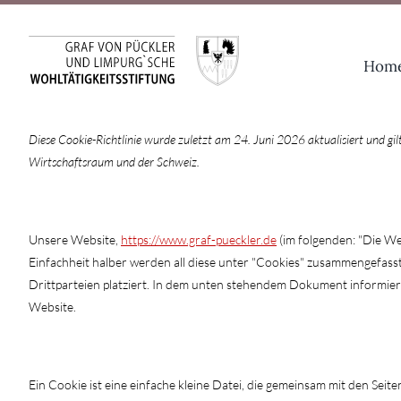
Zum
Inhalt
Hom
springen
Diese Cookie-Richtlinie wurde zuletzt am 24. Juni 2026 aktualisiert und g
Wirtschaftsraum und der Schweiz.
1. Einführung
Unsere Website,
https://www.graf-pueckler.de
(im folgenden: "Die We
Einfachheit halber werden all diese unter "Cookies" zusammengefas
Drittparteien platziert. In dem unten stehendem Dokument informie
Website.
2. Was sind Cookies?
Ein Cookie ist eine einfache kleine Datei, die gemeinsam mit den Se