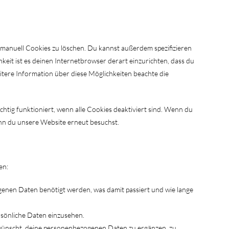
en von Cookies
anuell Cookies zu löschen. Du kannst außerdem spezifizieren
hkeit ist es deinen Internetbrowser derart einzurichten, dass du
eitere Information über diese Möglichkeiten beachte die
chtig funktioniert, wenn alle Cookies deaktiviert sind. Wenn du
enn du unsere Website erneut besuchst.
ezogene Daten
en:
enen Daten benötigt werden, was damit passiert und wie lange
rsönliche Daten einzusehen.
wünscht, deine personenbezogenen Daten zu ergänzen, zu