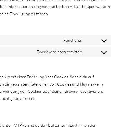
en Informationen eingeben, so bleiben Artikel beispielsweise in
ine Einwilligung platzieren.
Functional
Consent
to
Zweck wird noch ermittelt
Consent
service
to
wordpress
service
sonstiges
op-Up mit einer Erklärung über Cookies. Sobald du auf
e von dir gewählten Kategorien von Cookies und Plugins wie in
Verwendung von Cookies über deinen Browser deaktivieren,
ichtig funktioniert.
n
den. Unter AMP kannst du den Button zum Zustimmen der