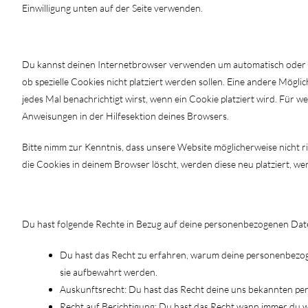
Einwilligung unten auf der Seite verwenden.
8. Aktivierung/Deaktivierung und Lösch
Du kannst deinen Internetbrowser verwenden um automatisch oder m
ob spezielle Cookies nicht platziert werden sollen. Eine andere Möglic
jedes Mal benachrichtigt wirst, wenn ein Cookie platziert wird. Für w
Anweisungen in der Hilfesektion deines Browsers.
Bitte nimm zur Kenntnis, dass unsere Website möglicherweise nicht ri
die Cookies in deinem Browser löscht, werden diese neu platziert, w
9. Deine Rechte in Bezug auf personenb
Du hast folgende Rechte in Bezug auf deine personenbezogenen Dat
Du hast das Recht zu erfahren, warum deine personenbezog
sie aufbewahrt werden.
Auskunftsrecht: Du hast das Recht deine uns bekannten pe
Recht auf Berichtigung: Du hast das Recht wann immer du 