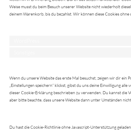
Weise musst du beim Besuch unserer Website nicht wiederholt dieselb
deinem Warenkorb, bis du bezahlst. Wir können diese Cookies ohne de
6. Platzierte Cookies
WordPress
Sonstiges
7. Einwilligung
Wenn du unsere Website das erste Mal besuchst, zeigen wir dir ein P
„Einstellungen speichern“ klickst, gibst du uns deine Einwilligung all
dieser Cookie-Erklärung beschrieben zu verwenden. Du kannst die 
aber bitte beachte, dass unsere Website dann unter Umständen nicht r
7.1 Verwalte deine Einwilligungseinstellunge
Du hast die Cookie-Richtlinie ohne Javascript-Unterstützung gela