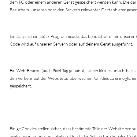
dem PC oder einem anderen Gerät gespeichert werden kann. Die dar
Besuche zu unseren oder den Servern relevanter Drittanbieter gese
3. Was sind Skripte?
Ein Script ist ein Stück Programmcode, das benutzt wird, um unserer 
Code wird auf unseren Servern oder auf deinem Gerät ausgeführt.
4. Was ist ein Web Beacon?
Ein Web-Beacon (auch Pixel-Tag genannt), ist ein kleines unsichtbare
den Verkehr auf der Website zu überwachen. Um dies zu ermögliche
gespeichert.
5. Cookies
5.1 Technische oder funktionelle Cookies
Einige Cookies stellen sicher, dass bestimmte Teile der Website ord
weiterhin in Erinnerung bleiben. Durch das Setzen funktionaler Cooki