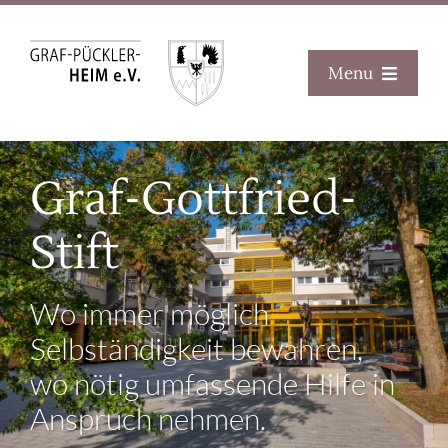
Zum
Inhalt
Menu
springen
Home
Graf-Gottfried-
Graf-Pückler-Heim e.V.
Stiftung
Stift
Aktuelles
Wo immer möglich
Historie
Selbständigkeit bewahren,
Spenden
wo nötig umfassende Hilfe in
Karriere
Anspruch nehmen.
Kontakt