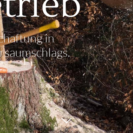
trieb
haftung in
ersaumschlags.