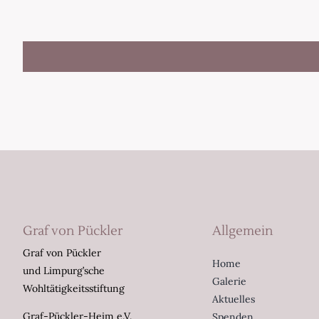
Graf von Pückler
Allgemein
Graf von Pückler
Home
und Limpurg’sche
Galerie
Wohltätigkeitsstiftung
Aktuelles
Graf-Pückler-Heim e.V.
Spenden