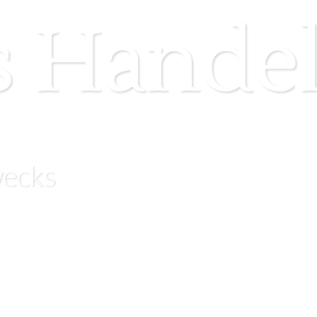
s Hande
wecks